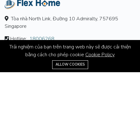
Tòa nhà North Link, Đường 10 Admiralty, 757695
Singapore
Hotline:
18006268
Trải nghiệm của bạn trên trang web này sẽ được cải thiện
Email:
contact@flex-home.com
bằng cách cho phép cookie
Cookie Policy
18006268
ALLOW COOKIES
GIỚI THIỆU
Về chúng tôi
Liên hệ
Tuyển dụng
Điều khoản và quy định
THÔNG TIN THÊM
Dự án